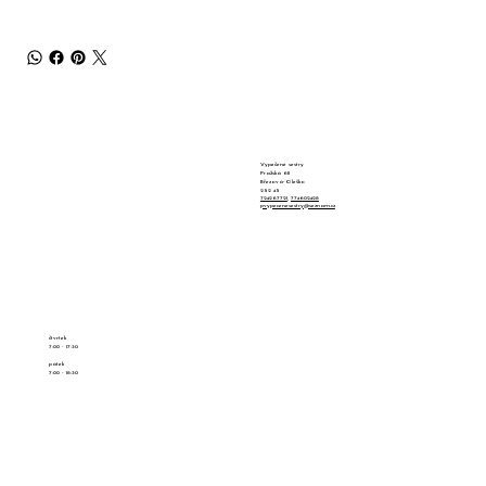
KONTAKT
Vypečené sestry
Pražská 611
Březová-Oleško
252 45
724267721
,
774602428
pvypecenesestry@seznam.cz
OTEVÍRACÍ DOBA
čtvrtek
7:00 - 17:30
pátek
7:00 - 18:30