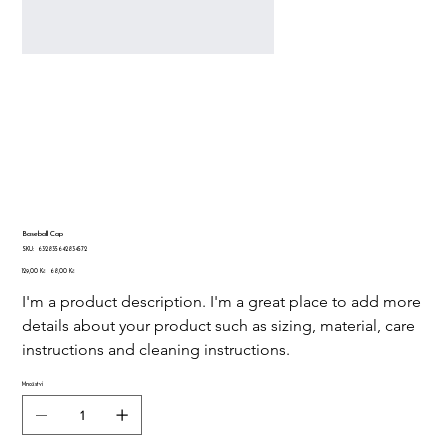
Baseball Cap
SKU
SKU:
632835642834572
632835642834572
Původní
Zvýhodněná
129,00 Kč
68,00 Kč
cena
cena
I'm a product description. I'm a great place to add more 
details about your product such as sizing, material, care 
instructions and cleaning instructions.
Množství