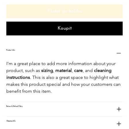
Přidat do košíku
Koupit
Product Info
I'm a great place to add more information about your 
product, such as 
sizing
, 
material
, 
care
, and 
cleaning 
instructions
. This is also a great space to highlight what 
makes this product special and how your customers can 
benefit from this item.
Return & Refund Policy
Shipping Info